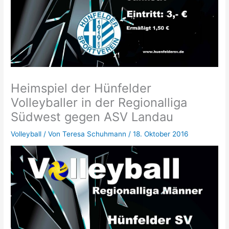
Heimspiel der Hünfelder
Volleyballer in der Regionalliga
Südwest gegen ASV Landau
Volleyball
/ Von
Teresa Schuhmann
/
18. Oktober 2016