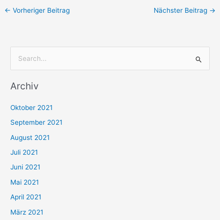
←
Vorheriger Beitrag
Nächster Beitrag
→
S
u
Archiv
c
h
Oktober 2021
e
September 2021
n
August 2021
n
Juli 2021
a
c
Juni 2021
h
Mai 2021
:
April 2021
März 2021