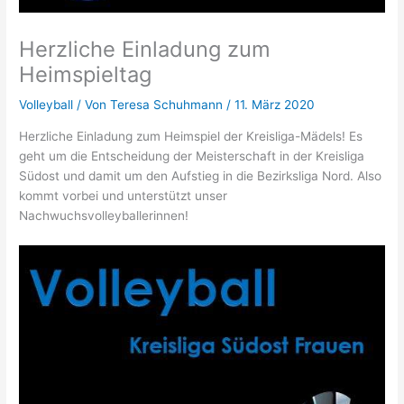
Herzliche Einladung zum
Heimspieltag
Volleyball
/ Von
Teresa Schuhmann
/
11. März 2020
Herzliche Einladung zum Heimspiel der Kreisliga-Mädels! Es
geht um die Entscheidung der Meisterschaft in der Kreisliga
Südost und damit um den Aufstieg in die Bezirksliga Nord. Also
kommt vorbei und unterstützt unser
Nachwuchsvolleyballerinnen!