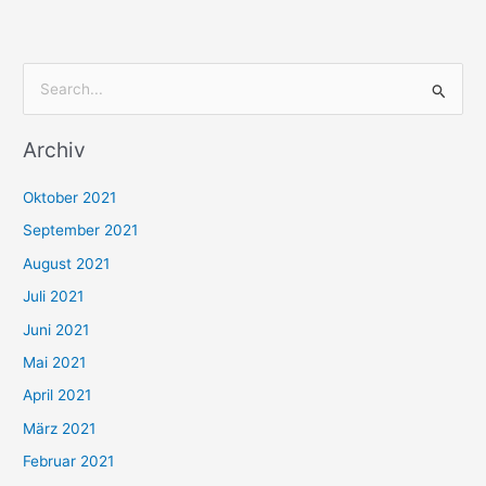
S
u
Archiv
c
h
Oktober 2021
e
September 2021
n
August 2021
n
Juli 2021
a
c
Juni 2021
h
Mai 2021
:
April 2021
März 2021
Februar 2021