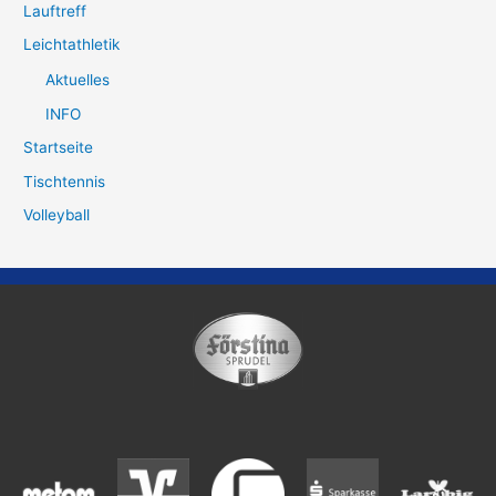
Lauftreff
Leichtathletik
Aktuelles
INFO
Startseite
Tischtennis
Volleyball