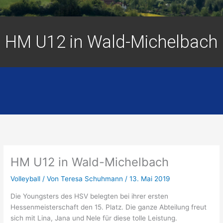
HM U12 in Wald-Michelbach
HM U12 in Wald-Michelbach
Volleyball
/ Von
Teresa Schuhmann
/
13. Mai 2019
Die Youngsters des HSV belegten bei ihrer ersten
Hessenmeisterschaft den 15. Platz. Die ganze Abteilung freut
sich mit Lina, Jana und Nele für diese tolle Leistung.