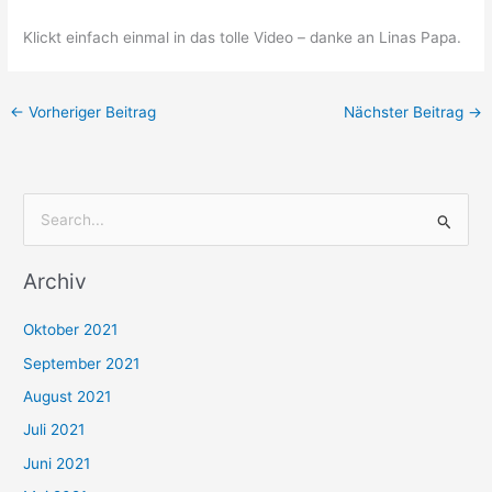
Klickt einfach einmal in das tolle Video – danke an Linas Papa.
←
Vorheriger Beitrag
Nächster Beitrag
→
S
u
Archiv
c
h
Oktober 2021
e
September 2021
n
August 2021
n
Juli 2021
a
c
Juni 2021
h