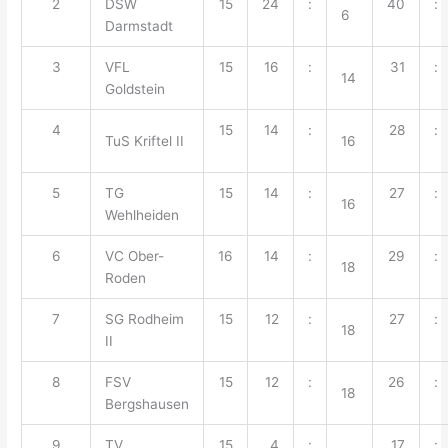
2
DSW
15
24
:
40
:
6
Darmstadt
3
VFL
15
16
:
31
:
14
Goldstein
4
15
14
:
28
:
TuS Kriftel II
16
5
TG
15
14
:
27
:
16
Wehlheiden
6
VC Ober-
16
14
:
29
:
18
Roden
7
SG Rodheim
15
12
:
27
:
18
II
8
FSV
15
12
:
26
:
18
Bergshausen
9
TV
15
4
:
17
: