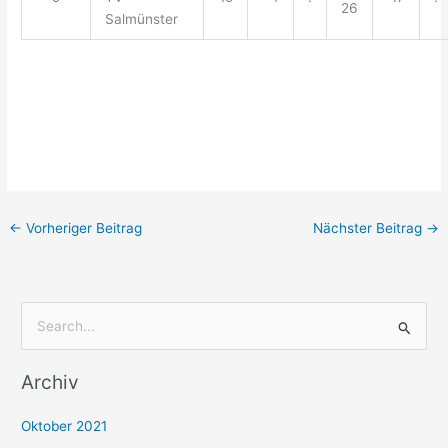
26
Salmünster
←
Vorheriger Beitrag
Nächster Beitrag
→
S
u
Archiv
c
h
Oktober 2021
e