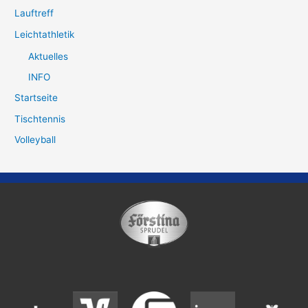
Lauftreff
Leichtathletik
Aktuelles
INFO
Startseite
Tischtennis
Volleyball