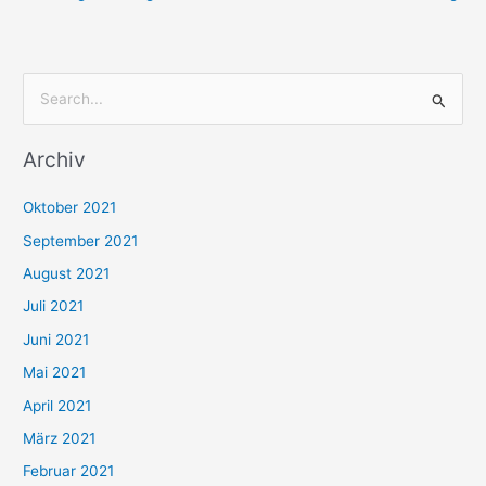
S
u
Archiv
c
h
Oktober 2021
e
September 2021
n
August 2021
n
Juli 2021
a
c
Juni 2021
h
Mai 2021
:
April 2021
März 2021
Februar 2021