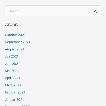
S
u
Archiv
c
h
Oktober 2021
e
September 2021
n
August 2021
n
Juli 2021
a
c
Juni 2021
h
Mai 2021
:
April 2021
März 2021
Februar 2021
Januar 2021