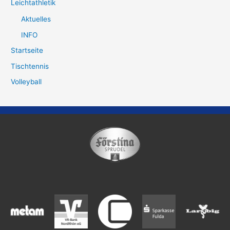
Leichtathletik
Aktuelles
INFO
Startseite
Tischtennis
Volleyball