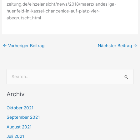
zeitung.de/einzelansicht/news/2018/maerz/landesliga-
huenfeld-in-kassel-chancenlos-auf-platz-vier-
abegrutscht.html
←
Vorheriger Beitrag
Nächster Beitrag
→
S
u
Archiv
c
h
Oktober 2021
e
September 2021
n
August 2021
n
Juli 2021
a