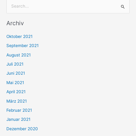
S
u
Archiv
c
h
Oktober 2021
e
September 2021
n
August 2021
n
Juli 2021
a
c
Juni 2021
h
Mai 2021
:
April 2021
März 2021
Februar 2021
Januar 2021
Dezember 2020