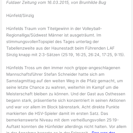
Fuldaer Zeitung vom 16.03.2015, von Brunhilde Bug
Hünfeld/Sinzig
Hünfelds Traum vom Titelgewinn in der Volleyball-
Regionalliga/Südwest Männer ist ausgeträumt. Im
stimmungsvollenTopspiel des Tages unterlag der
Tabellenzweite aus der Haunestadt beim Führenden LAF
Sinzig knapp mit 2:3-Sätzen (25:19, 16:25, 26:24, 17:25, 9:15).
Hünfelds Tross um den immer noch grippe-angeschlagenen
Mannschaftsführer Stefan Schneider hatte sich am
Samstagmittag auf den weiten Weg in die Pfalz gemacht, um
seine letzte Chance zu wahren, weiterhin im Kampf um die
Meisterschaft bleiben zu können. Und der Gast aus Osthessen
begann stark, präsentierte sich konzentriert in seinen Aktionen
und war vor allem im Block bärenstark. Acht direkte Punkte
markierten die HSV-Spieler damit im ersten Satz. Das
bemerkenswerte Niveau mit dem verheißungsvollen 25:19-
Auftakt konnten die Hünfelder allerdings nicht halten. Vor allem
in der Annahme haperte es in der Folgezeit.
„Das war der