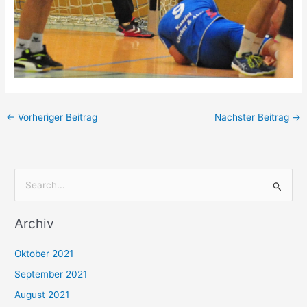
←
Vorheriger Beitrag
Nächster Beitrag
→
S
u
Archiv
c
h
Oktober 2021
e
September 2021
n
August 2021
n