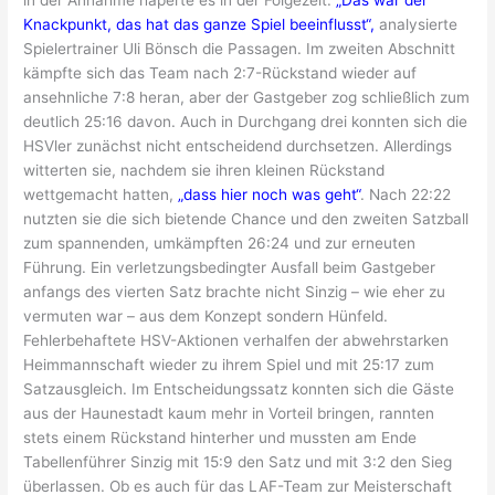
Knackpunkt, das hat das ganze Spiel beeinflusst“,
analysierte
Spielertrainer Uli Bönsch die Passagen. Im zweiten Abschnitt
kämpfte sich das Team nach 2:7-Rückstand wieder auf
ansehnliche 7:8 heran, aber der Gastgeber zog schließlich zum
deutlich 25:16 davon. Auch in Durchgang drei konnten sich die
HSVler zunächst nicht entscheidend durchsetzen. Allerdings
witterten sie, nachdem sie ihren kleinen Rückstand
wettgemacht hatten,
„dass hier noch was geht“
. Nach 22:22
nutzten sie die sich bietende Chance und den zweiten Satzball
zum spannenden, umkämpften 26:24 und zur erneuten
Führung. Ein verletzungsbedingter Ausfall beim Gastgeber
anfangs des vierten Satz brachte nicht Sinzig – wie eher zu
vermuten war – aus dem Konzept sondern Hünfeld.
Fehlerbehaftete HSV-Aktionen verhalfen der abwehrstarken
Heimmannschaft wieder zu ihrem Spiel und mit 25:17 zum
Satzausgleich. Im Entscheidungssatz konnten sich die Gäste
aus der Haunestadt kaum mehr in Vorteil bringen, rannten
stets einem Rückstand hinterher und mussten am Ende
Tabellenführer Sinzig mit 15:9 den Satz und mit 3:2 den Sieg
überlassen. Ob es auch für das LAF-Team zur Meisterschaft