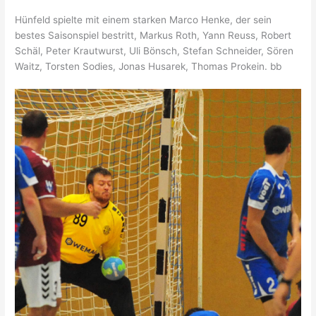
Hünfeld spielte mit einem starken Marco Henke, der sein
bestes Saisonspiel bestritt, Markus Roth, Yann Reuss, Robert
Schäl, Peter Krautwurst, Uli Bönsch, Stefan Schneider, Sören
Waitz, Torsten Sodies, Jonas Husarek, Thomas Prokein. bb