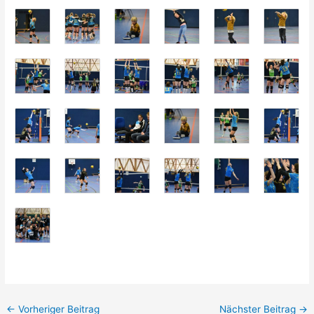
←
Vorheriger Beitrag
Nächster Beitrag
→