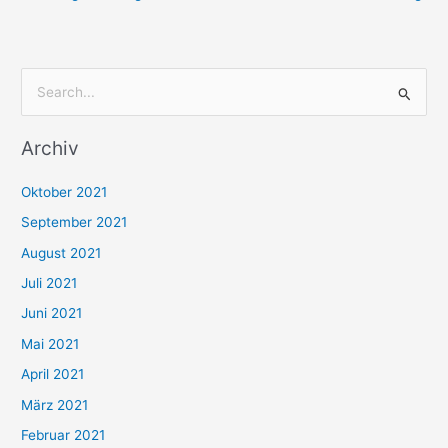
S
u
Archiv
c
h
Oktober 2021
e
September 2021
n
August 2021
n
Juli 2021
a
c
Juni 2021
h
Mai 2021
:
April 2021
März 2021
Februar 2021