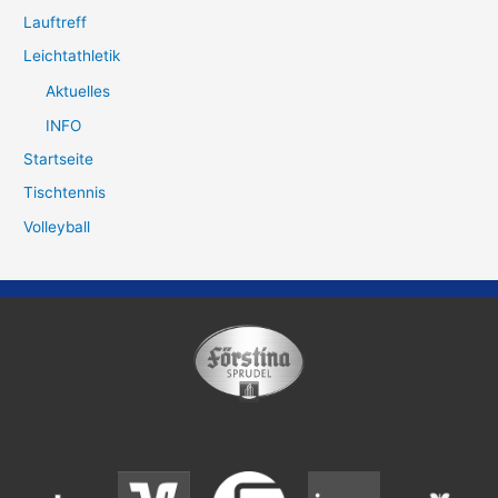
Lauftreff
Leichtathletik
Aktuelles
INFO
Startseite
Tischtennis
Volleyball