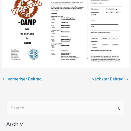
←
Vorheriger Beitrag
Nächster Beitrag
→
S
u
Archiv
c