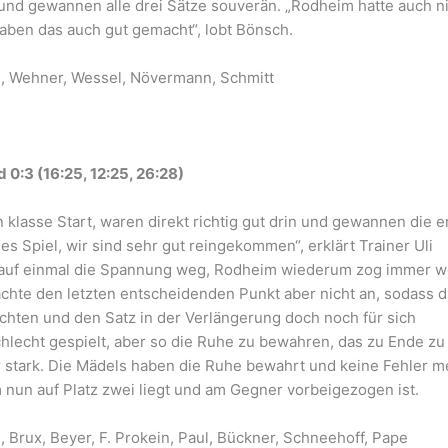
 und gewannen alle drei Sätze souverän. „Rodheim hatte auch n
haben das auch gut gemacht“, lobt Bönsch.
, Wehner, Wessel, Növermann, Schmitt
0:3 (16:25, 12:25, 26:28)
klasse Start, waren direkt richtig gut drin und gewannen die e
les Spiel, wir sind sehr gut reingekommen“, erklärt Trainer Uli
r auf einmal die Spannung weg, Rodheim wiederum zog immer w
achte den letzten entscheidenden Punkt aber nicht an, sodass d
hten und den Satz in der Verlängerung doch noch für sich
hlecht gespielt, aber so die Ruhe zu bewahren, das zu Ende zu
 stark. Die Mädels haben die Ruhe bewahrt und keine Fehler m
 nun auf Platz zwei liegt und am Gegner vorbeigezogen ist.
 Brux, Beyer, F. Prokein, Paul, Bückner, Schneehoff, Pape