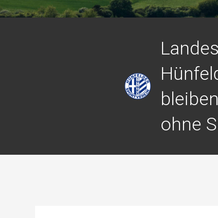
Landes
Hünfel
bleibe
ohne S