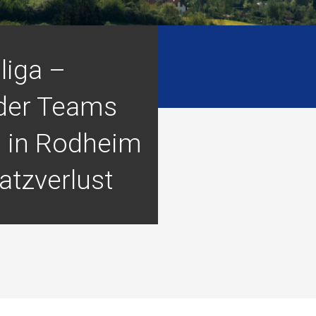
liga –
der Teams
n in Rodheim
atzverlust