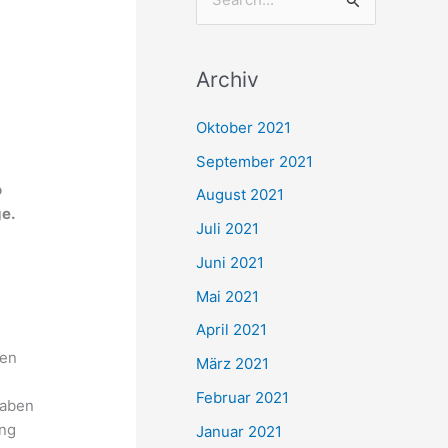
S
u
c
Archiv
h
e
Oktober 2021
n
September 2021
n
o
August 2021
a
ge.
Juli 2021
c
Juni 2021
h
Mai 2021
:
April 2021
gen
März 2021
Februar 2021
haben
ung
Januar 2021