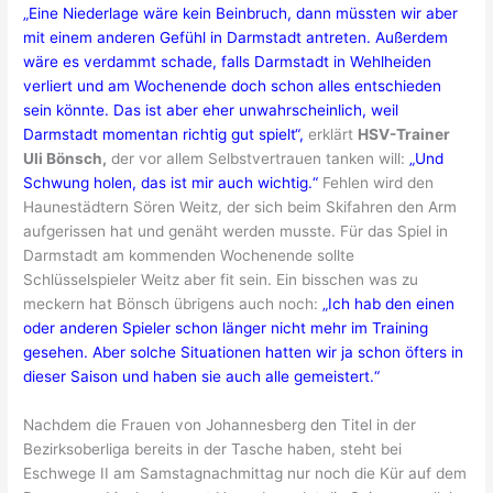
„Eine Niederlage wäre kein Beinbruch, dann müssten wir aber
mit einem anderen Gefühl in Darmstadt antreten. Außerdem
wäre es verdammt schade, falls Darmstadt in Wehlheiden
verliert und am Wochenende doch schon alles entschieden
sein könnte. Das ist aber eher unwahrscheinlich, weil
Darmstadt momentan richtig gut spielt“,
erklärt
HSV-Trainer
Uli Bönsch,
der vor allem Selbstvertrauen tanken will:
„Und
Schwung holen, das ist mir auch wichtig.“
Fehlen wird den
Haunestädtern Sören Weitz, der sich beim Skifahren den Arm
aufgerissen hat und genäht werden musste. Für das Spiel in
Darmstadt am kommenden Wochenende sollte
Schlüsselspieler Weitz aber fit sein. Ein bisschen was zu
meckern hat Bönsch übrigens auch noch:
„Ich hab den einen
oder anderen Spieler schon länger nicht mehr im Training
gesehen. Aber solche Situationen hatten wir ja schon öfters in
dieser Saison und haben sie auch alle gemeistert.“
Nachdem die Frauen von Johannesberg den Titel in der
Bezirksoberliga bereits in der Tasche haben, steht bei
Eschwege II am Samstagnachmittag nur noch die Kür auf dem