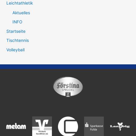
Leichtathletik
Aktuelles
INFO
Startseite
Tischtennis
Volleyball