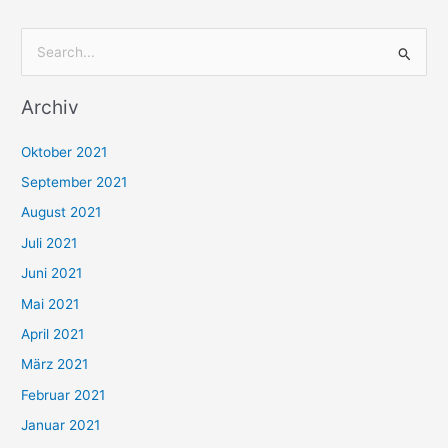
S
u
Archiv
c
h
Oktober 2021
e
September 2021
n
August 2021
n
Juli 2021
a
c
Juni 2021
h
Mai 2021
:
April 2021
März 2021
Februar 2021
Januar 2021