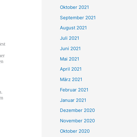
e
Oktober 2021
n
September 2021
n
August 2021
a
Juli 2021
c
est
Juni 2021
h
her
Mai 2021
:
en
April 2021
März 2021
Februar 2021
n.
em
Januar 2021
Dezember 2020
November 2020
Oktober 2020