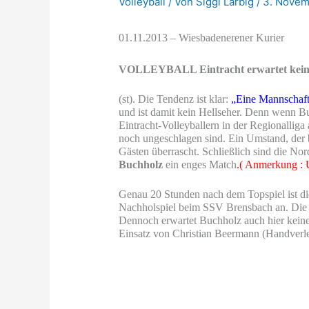
Volleyball
/ Von
Siggi Larbig
/
3. Novem
01.11.2013 – Wiesbadenerener Kurier
VOLLEYBALL Eintracht erwartet kein
(st). Die Tendenz ist klar:
„Eine Mannschaft 
und ist damit kein Hellseher. Denn wenn B
Eintracht-Volleyballern in der Regionalliga
noch ungeschlagen sind. Ein Umstand, der be
Gästen überrascht. Schließlich sind die Nor
Buchholz
ein enges Match
.( Anmerkung : U
Genau 20 Stunden nach dem Topspiel ist die
Nachholspiel beim SSV Brensbach an. Die O
Dennoch erwartet Buchholz auch hier keine
Einsatz von Christian Beermann (Handverle