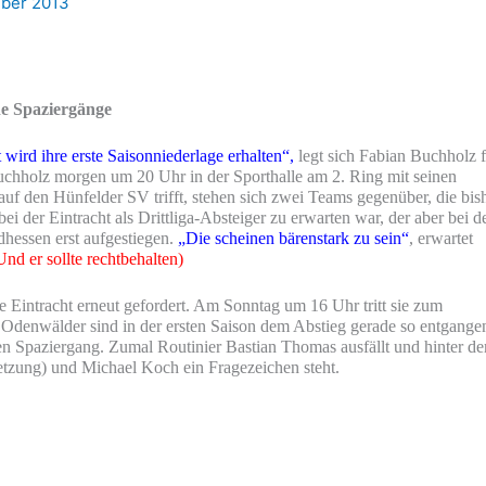
ber 2013
e Spaziergänge
wird ihre erste Saisonniederlage erhalten“,
legt sich Fabian Buchholz f
uchholz morgen um 20 Uhr in der Sporthalle am 2. Ring mit seinen
 auf den Hünfelder SV trifft, stehen sich zwei Teams gegenüber, die bis
i der Eintracht als Drittliga-Absteiger zu erwarten war, der aber bei d
dhessen erst aufgestiegen.
„Die scheinen bärenstark zu sein“
, erwartet
nd er sollte rechtbehalten)
 Eintracht erneut gefordert. Am Sonntag um 16 Uhr tritt sie zum
denwälder sind in der ersten Saison dem Abstieg gerade so entgange
n Spaziergang. Zumal Routinier Bastian Thomas ausfällt und hinter d
tzung) und Michael Koch ein Fragezeichen steht.