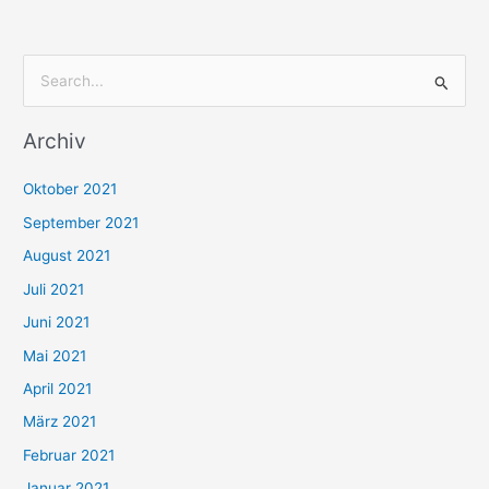
S
u
Archiv
c
h
Oktober 2021
e
September 2021
n
August 2021
n
Juli 2021
a
c
Juni 2021
h
Mai 2021
:
April 2021
März 2021
Februar 2021
Januar 2021