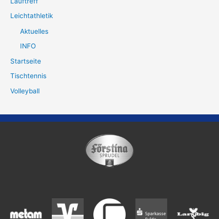
Lauftreff
Leichtathletik
Aktuelles
INFO
Startseite
Tischtennis
Volleyball