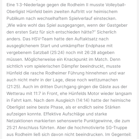
Eine 1:3-Niederlage gegen die Rodheim II musste Volleyball-
Oberligist Hünfeld beim zweiten Auftritt vor heimischem
Publikum nach wechselhaftem Spielverlauf einstecken.
„Wie wäre wohl das Spiel ausgegangen, wenn der Gastgeber
den ersten Satz für sich entschieden hätte?“ Sicherlich
anders. Das HSV-Team hatte den Auftaktsatz nach
ausgeglichenem Start und umkämpfter Endphase mit
vergebenem Satzball (25:24) noch mit 26:28 abgeben
müssen. Möglicherweise ein Knackpunkt im Match. Denn
sichtlich vom spielerischen Dämpfer beeindruckt, musste
Hünfeld die rasche Rodheimer Führung hinnehmen und war
auch nicht mehr in der Lage, diese noch wettzumachen
(21:25). Auch im dritten Durchgang gingen die Gäste aus der
Wetterau mit 11:7 in Front, ehe Hünfelds Motor wieder langsam
in Fahrt kam. Nach dem Ausgleich (14:14) hatte der heimische
Oberligist seine beste Phase, als er endlich seine Stärken
aufzeigen konnte. Effektive Aufschläge und starke
Netzaktionen markierten sehenswerte Punktgewinne, die zum
25:21 Anschluss führten. Aber die hochmotivierte SG-Truppe
aus Rodheim ließ sich davon nicht beeindrucken. Im Gegenteil: