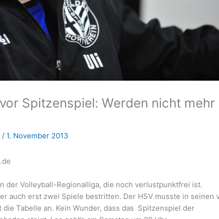
 vor Spitzenspiel: Werden nicht mehr
g
/
1. November 2013
.de
 der Volleyball-Regionalliga, die noch verlustpunktfrei ist.
r auch erst zwei Spiele bestritten. Der HSV musste in seinen v
 die Tabelle an. Kein Wunder, dass das Spitzenspiel der