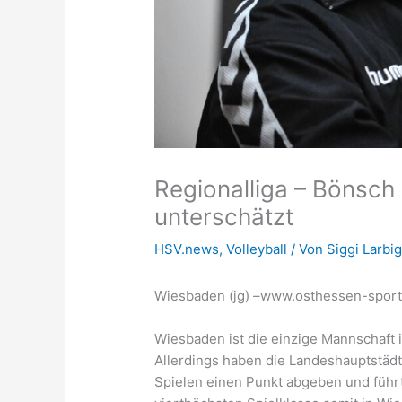
Regionalliga – Bönsch
unterschätzt
HSV.news
,
Volleyball
/ Von
Siggi Larbi
Wiesbaden (jg) –www.osthessen-sport
Wiesbaden ist die einzige Mannschaft in
Allerdings haben die Landeshauptstädte
Spielen einen Punkt abgeben und führt