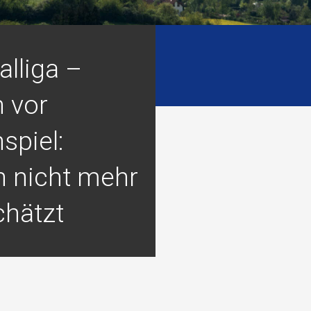
lliga –
 vor
spiel:
 nicht mehr
chätzt