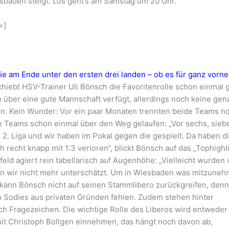
esbaden steigt. Los geht’s am Samstag um 20 Uhr.
=]
ie am Ende unter den ersten drei landen – ob es für ganz vorne
hiebt HSV-Trainer Uli Bönsch die Favoritenrolle schon einmal 
h über eine gute Mannschaft verfügt, allerdings noch keine ge
. Kein Wunder: Vor ein paar Monaten trennten beide Teams n
e Teams schon einmal über den Weg gelaufen: „Vor sechs, sieb
 2. Liga und wir haben im Pokal gegen die gespielt. Da haben d
ch recht knapp mit 1:3 verloren“, blickt Bönsch auf das „Tophighl
nfeld agiert rein tabellarisch auf Augenhöhe: „Vielleicht wurden 
en wir nicht mehr unterschätzt. Um in Wiesbaden was mitzuneh
 kann Bönsch nicht auf seinen Stammlibero zurückgreifen, den
 Sodies aus privaten Gründen fehlen. Zudem stehen hinter
h Fragezeichen. Die wichtige Rolle des Liberos wird entweder
it Christoph Bollgen einnehmen, das hängt noch davon ab,