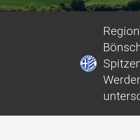
Regiona
Bönsch
Spitzen
Werden
unters