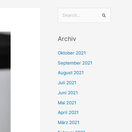
S
u
c
Archiv
h
e
Oktober 2021
n
September 2021
n
August 2021
a
Juli 2021
c
Juni 2021
h
Mai 2021
:
April 2021
März 2021