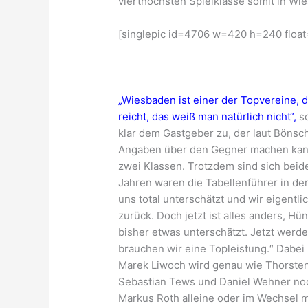
vierthöchsten Spielklasse somit in Wi
[singlepic id=4706 w=420 h=240 float
„Wiesbaden ist einer der Topvereine, d
reicht, das weiß man natürlich nicht“,
sc
klar dem Gastgeber zu, der laut Bönsc
Angaben über den Gegner machen kann
zwei Klassen. Trotzdem sind sich beid
Jahren waren die Tabellenführer in der
uns total unterschätzt und wir eigentli
zurück. Doch jetzt ist alles anders, Hü
bisher etwas unterschätzt. Jetzt werd
brauchen wir eine Topleistung.“ Dabei
Marek Liwoch wird genau wie Thorsten
Sebastian Tews und Daniel Wehner noc
Markus Roth alleine oder im Wechsel m