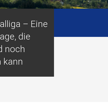
lliga – Eine
age, die
d noch
 kann