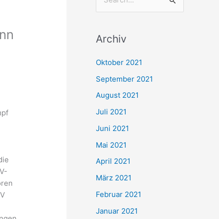
S
u
c
ann
Archiv
h
e
Oktober 2021
n
September 2021
n
August 2021
a
Juli 2021
mpf
c
Juni 2021
h
Mai 2021
:
die
April 2021
SV-
März 2021
oren
Februar 2021
SV
Januar 2021
angen