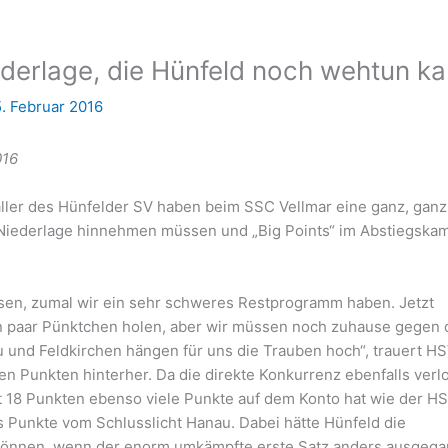
ederlage, die Hünfeld noch wehtun k
5. Februar 2016
016
baller des Hünfelder SV haben beim SSC Vellmar eine ganz, ganz
25)-Niederlage hinnehmen müssen und „Big Points“ im Abstiegska
esen, zumal wir ein sehr schweres Restprogramm haben. Jetzt
n paar Pünktchen holen, aber wir müssen noch zuhause gegen 
 und Feldkirchen hängen für uns die Trauben hoch“, trauert H
en Punkten hinterher. Da die direkte Konkurrenz ebenfalls verl
mit 18 Punkten ebenso viele Punkte auf dem Konto hat wie der H
 Punkte vom Schlusslicht Hanau. Dabei hätte Hünfeld die
önnen, wenn der enorm umkämpfte erste Satz anders ausgeg