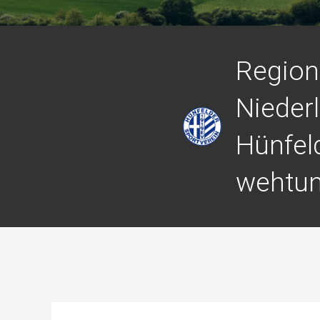
Regiona
Niederl
Hünfel
wehtun