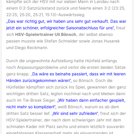
kämpfte sich der HSV mit nur sieben Mann in Landau nach
einem 0:2-Satzrückstand zurück und feierte einen 3:2 (23:25,
22:25, 25:20, 25:21, 15:13)-Auswärtssieg.
„Das war richtig gut, wir haben uns sehr gut verkauft. Das war
jetzt ein schöner, erfolgreicher Saisonabschluss für uns“,
freut
sich
HSV-Spielertrainer Uli Bönsch
, der selbst ebenso
passen musste wie Stefan Schneider sowie Jonas Husarek
und Diego Reckmann.
Durch die ungewohnte Aufstellung hatte Hünfeld anfangs
noch Anpassungsprobleme und verlor die ersten beiden Sätze
ganz knapp. „
Da wäre es beinahe passiert, dass wir mit leeren
Händen zurückgekommen wären“,
so Bönsch. Doch die
Hünfelder kämpften sich zurück ins Spiel, gewannen den ganz
wichtigen dritten Satz, legten nochmal nach und blieben dann
auch im Tie-Break Sieger.
„Wir haben dann einfacher gespielt,
nicht mehr so kompliziert“,
weiß Bönsch, warum es ab dem
dritten Satz besser lief.
„Wir sind sehr zufrieden“
, freut sich der
HSV-Spielertrainer, der nach dem schwierigen Jahr mit dem
schmalen Kader mit Platz sechs und einem letztlich souverän
eingefahrenen Klassenerhalt mehr als einverstanden ist.