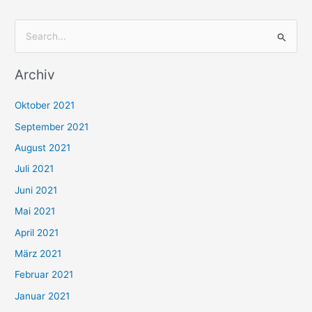
S
u
Archiv
c
h
Oktober 2021
e
September 2021
n
August 2021
n
Juli 2021
a
c
Juni 2021
h
Mai 2021
:
April 2021
März 2021
Februar 2021
Januar 2021