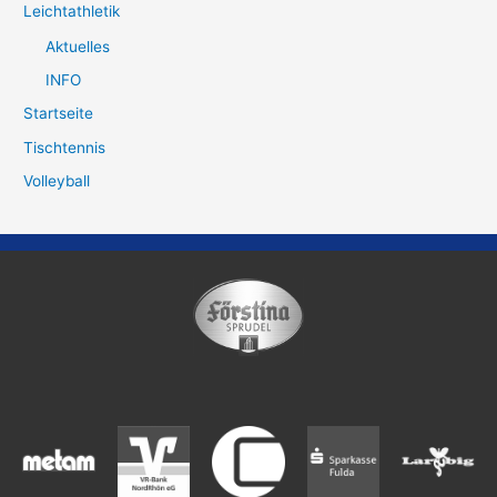
Leichtathletik
Aktuelles
INFO
Startseite
Tischtennis
Volleyball