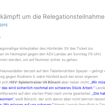
d kämpft um die Relegationsteilnahme
 2015
e
egionalliga-Volleyballer des Hünfelder SV das Ticket zur
ssen im Heimspiel gegen den ASV Landau am Sonntag (15 Uhr)
onnen werden, um auf Nummer sicher zu gehen.
Haunestädter derzeit auf den Tabellendritten Speyer – gelingt
ieg gegen Rodheim II, wäre Hünfeld auch bei einer eigenen
l sich
HSV-Spielertrainer Uli Bönsch
aber lieber nicht:
„Wir mü
das wird sicherlich nochmal ein schweres Stück Arbeit.“
Landa
mittlerweile auf den vierten Platz nach vorne gearbeitet.
„Die ha
gewonnen“
, weiß Bönsch, der sich davon aber nicht beirren lassen 
 da. Wir müssen auf uns schauen.“
Marek Liwoch (beruflich in Ta