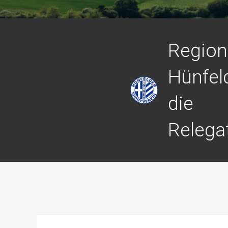
Regiona
Hünfel
die
Relega