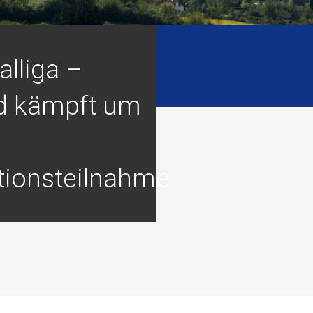
lliga –
d kämpft um
tionsteilnahme