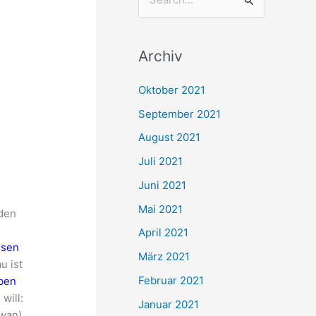
S
u
c
Archiv
h
e
Oktober 2021
n
September 2021
n
August 2021
a
Juli 2021
c
Juni 2021
h
Mai 2021
 den
:
April 2021
ssen
März 2021
u ist
Februar 2021
ben
will:
Januar 2021
iwan)