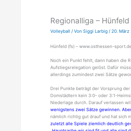
Regionalliga – Hünfel
Volleyball
/ Von
Siggi Larbig
/
20. März
Hünfeld (fs) – www.osthessen-sport.d
Noch ein Punkt fehlt, dann haben die R
Aufstiegsrelegation gelöst. Dafür mü
allerdings zumindest zwei Sätze gew
Drei Punkte beträgt der Vorsprung der 
Domstädtern kein 3:0- oder 3:1-Heims
Niederlage durch. Darauf verlassen wil
wenigstens zwei Sätze gewinnen. Aber 
nämlich richtig gut drauf und hat sich 
zuletzt alle Spiele ziemlich deutlich 
„Hauptsache wir sind fit und alle sind