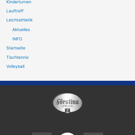
Kinderturnen
Lauftreff
Leichtathletik
Aktuelles
INFO
Startseite
Tischtennis
Volleyball