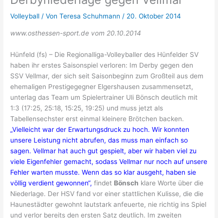
Volleyball
/ Von
Teresa Schuhmann
/
20. Oktober 2014
www.osthessen-sport.de vom 20.10.2014
Hünfeld (fs) – Die Regionalliga-Volleyballer des Hünfelder SV
haben ihr erstes Saisonspiel verloren: Im Derby gegen den
SSV Vellmar, der sich seit Saisonbeginn zum Großteil aus dem
ehemaligen Prestigegegner Elgershausen zusammensetzt,
unterlag das Team um Spielertrainer Uli Bönsch deutlich mit
1:3 (17:25, 25:18, 15:25, 19:25) und muss jetzt als
Tabellensechster erst einmal kleinere Brötchen backen.
„Vielleicht war der Erwartungsdruck zu hoch. Wir konnten
unsere Leistung nicht abrufen, das muss man einfach so
sagen. Vellmar hat auch gut gespielt, aber wir haben viel zu
viele Eigenfehler gemacht, sodass Vellmar nur noch auf unsere
Fehler warten musste. Wenn das so klar ausgeht, haben sie
völlig verdient gewonnen“,
findet
Bönsch
klare Worte über die
Niederlage. Der HSV fand vor einer stattlichen Kulisse, die die
Haunestädter gewohnt lautstark anfeuerte, nie richtig ins Spiel
und verlor bereits den ersten Satz deutlich. Im zweiten