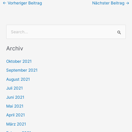
←
Vorheriger Beitrag
Nächster Beitrag
→
S
u
Archiv
c
h
Oktober 2021
e
September 2021
n
August 2021
n
Juli 2021
a
c
Juni 2021
h
Mai 2021
:
April 2021
März 2021