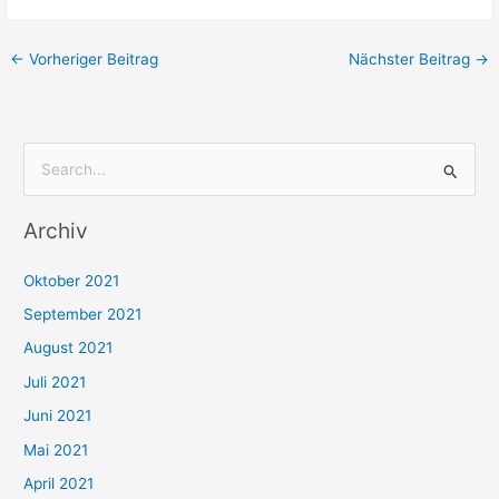
←
Vorheriger Beitrag
Nächster Beitrag
→
S
u
Archiv
c
h
Oktober 2021
e
September 2021
n
August 2021
n
Juli 2021
a
c
Juni 2021
h
Mai 2021
:
April 2021