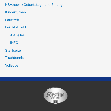
HSV.news>Geburtstage und Ehrungen
Kinderturnen
Lauftreff
Leichtathletik
Aktuelles
INFO
Startseite
Tischtennis
Volleyball