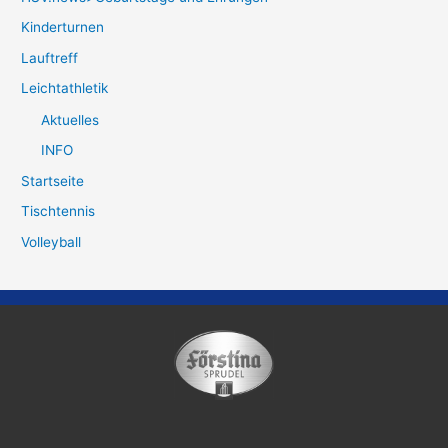
Kinderturnen
Lauftreff
Leichtathletik
Aktuelles
INFO
Startseite
Tischtennis
Volleyball