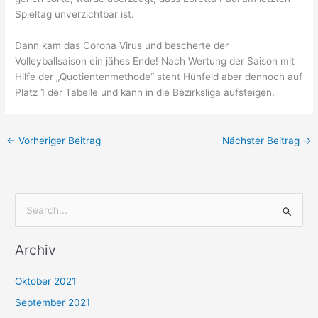
Spieltag unverzichtbar ist.
Dann kam das Corona Virus und bescherte der
Volleyballsaison ein jähes Ende! Nach Wertung der Saison mit
Hilfe der „Quotientenmethode“ steht Hünfeld aber dennoch auf
Platz 1 der Tabelle und kann in die Bezirksliga aufsteigen.
←
Vorheriger Beitrag
Nächster Beitrag
→
S
u
Archiv
c
h
Oktober 2021
e
September 2021
n