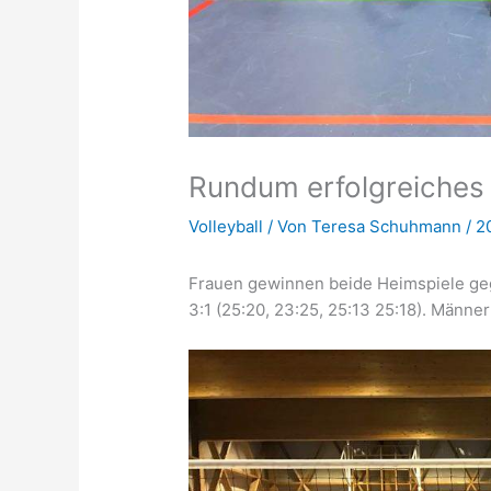
Rundum erfolgreiches
Volleyball
/ Von
Teresa Schuhmann
/
2
Frauen gewinnen beide Heimspiele gegen
3:1 (25:20, 23:25, 25:13 25:18). Männe