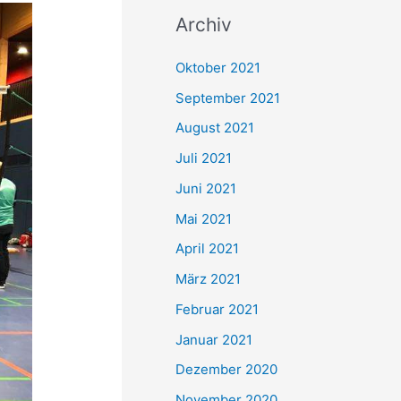
c
Archiv
h
e
Oktober 2021
n
September 2021
n
August 2021
a
Juli 2021
c
Juni 2021
h
Mai 2021
:
April 2021
März 2021
Februar 2021
Januar 2021
Dezember 2020
November 2020