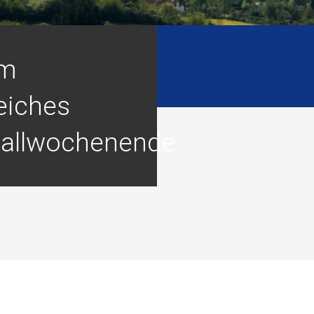
um
eiches
ballwochenende