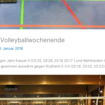
 Volleyballwochenende
0. Januar 2018
 Jahn Kassel II (23:25, 28:26, 25:18 25:17 ) und Wehlheiden I
r gewinnen auswärts gegen Rodheim II 3:0 (25:19, 25:22, 25:23)