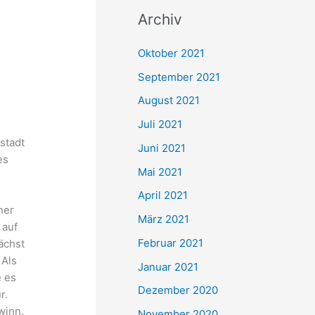
c
Archiv
h
e
Oktober 2021
n
September 2021
n
August 2021
a
Juli 2021
c
stadt
Juni 2021
h
es
Mai 2021
:
April 2021
ner
März 2021
 auf
Februar 2021
ächst
 Als
Januar 2021
e es
Dezember 2020
r.
winn.
November 2020