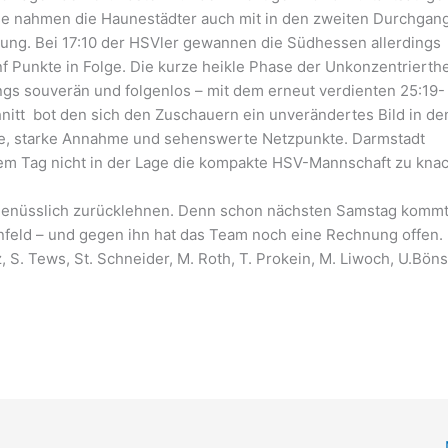
e nahmen die Haunestädter auch mit in den zweiten Durchgang
ung. Bei 17:10 der HSVler gewannen die Südhessen allerdings
 Punkte in Folge. Die kurze heikle Phase der Unkonzentrierthe
gs souverän und folgenlos – mit dem erneut verdienten 25:19-
nitt bot den sich den Zuschauern ein unverändertes Bild in de
ge, starke Annahme und sehenswerte Netzpunkte. Darmstadt
sem Tag nicht in der Lage die kompakte HSV-Mannschaft zu kna
z genüsslich zurücklehnen. Denn schon nächsten Samstag komm
ünfeld – und gegen ihn hat das Team noch eine Rechnung offen.
z, S. Tews, St. Schneider, M. Roth, T. Prokein, M. Liwoch, U.Bön