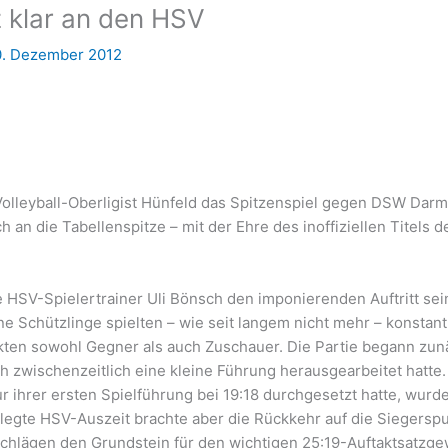
z klar an den HSV
0. Dezember 2012
Volleyball-Oberligist Hünfeld das Spitzenspiel gegen DSW Darm
 an die Tabellenspitze – mit der Ehre des inoffiziellen Titels d
e HSV-Spielertrainer Uli Bönsch den imponierenden Auftritt sei
ne Schützlinge spielten – wie seit langem nicht mehr – konstant
ten sowohl Gegner als auch Zuschauer. Die Partie begann zun
h zwischenzeitlich eine kleine Führung herausgearbeitet hatte.
r ihrer ersten Spielführung bei 19:18 durchgesetzt hatte, wurd
gelegte HSV-Auszeit brachte aber die Rückkehr auf die Siegerspu
schlägen den Grundstein für den wichtigen 25:19-Auftaktsatzge