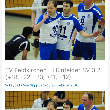
TV Feldkirchen – Hünfelder SV 3:2
(+18, -22, -23, +11, +12)
Volleyball
/ Von
Siggi Larbig
/
28. Februar 2016