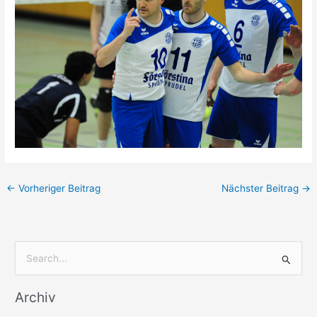
←
Vorheriger Beitrag
Nächster Beitrag
→
S
u
Archiv
c