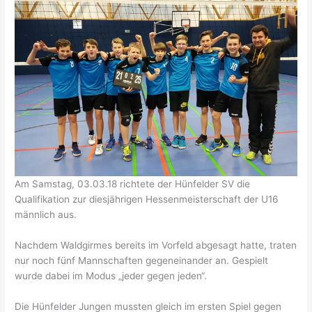
Am Samstag, 03.03.18 richtete der Hünfelder SV die
Qualifikation zur diesjährigen Hessenmeisterschaft der U16
männlich aus.
Nachdem Waldgirmes bereits im Vorfeld abgesagt hatte, traten
nur noch fünf Mannschaften gegeneinander an. Gespielt
wurde dabei im Modus „jeder gegen jeden“.
Die Hünfelder Jungen mussten gleich im ersten Spiel gegen