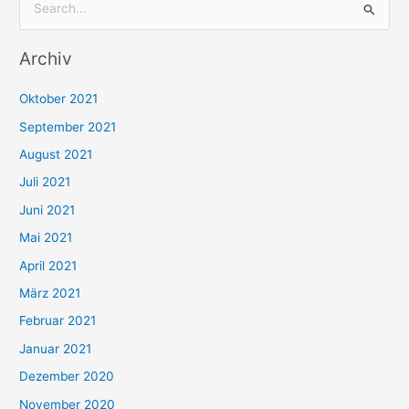
S
u
Archiv
c
h
Oktober 2021
e
September 2021
n
August 2021
n
Juli 2021
a
c
Juni 2021
h
Mai 2021
:
April 2021
März 2021
Februar 2021
Januar 2021
Dezember 2020
November 2020