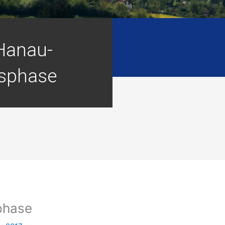
Hanau-
sphase
phase