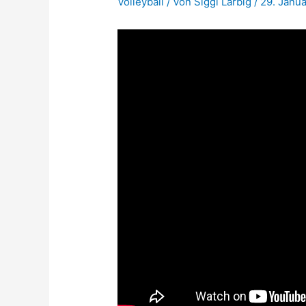
Volleyball
/ Von
Siggi Larbig
/
29. Janu