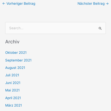
←
Vorheriger Beitrag
Nächster Beitrag
→
S
u
Archiv
c
h
Oktober 2021
e
September 2021
n
August 2021
n
Juli 2021
a
c
Juni 2021
h
Mai 2021
:
April 2021
März 2021