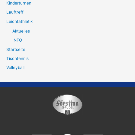
Kinderturnen
Lauftreff
Leichtathletik
Aktuelles
INFO
Startseite
Tischtennis
Volleyball