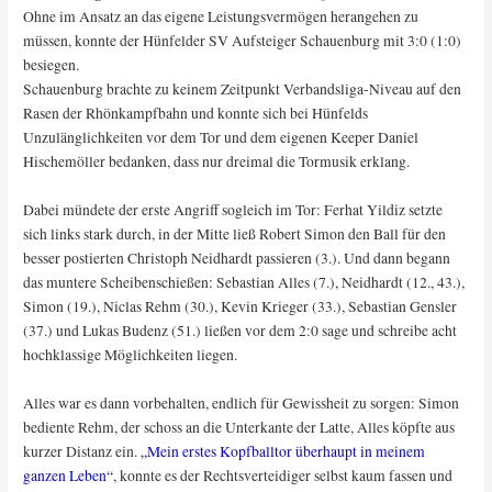
Ohne im Ansatz an das eigene Leistungsvermögen herangehen zu
müssen, konnte der Hünfelder SV Aufsteiger Schauenburg mit 3:0 (1:0)
besiegen.
Schauenburg brachte zu keinem Zeitpunkt Verbandsliga-Niveau auf den
Rasen der Rhönkampfbahn und konnte sich bei Hünfelds
Unzulänglichkeiten vor dem Tor und dem eigenen Keeper Daniel
Hischemöller bedanken, dass nur dreimal die Tormusik erklang.
Dabei mündete der erste Angriff sogleich im Tor: Ferhat Yildiz setzte
sich links stark durch, in der Mitte ließ Robert Simon den Ball für den
besser postierten Christoph Neidhardt passieren (3.). Und dann begann
das muntere Scheibenschießen: Sebastian Alles (7.), Neidhardt (12., 43.),
Simon (19.), Niclas Rehm (30.), Kevin Krieger (33.), Sebastian Gensler
(37.) und Lukas Budenz (51.) ließen vor dem 2:0 sage und schreibe acht
hochklassige Möglichkeiten liegen.
Alles war es dann vorbehalten, endlich für Gewissheit zu sorgen: Simon
bediente Rehm, der schoss an die Unterkante der Latte, Alles köpfte aus
kurzer Distanz ein.
„Mein erstes Kopfballtor überhaupt in meinem
ganzen Leben“
, konnte es der Rechtsverteidiger selbst kaum fassen und