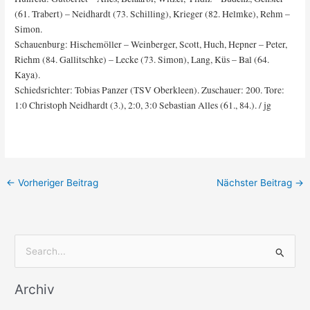
(61. Trabert) – Neidhardt (73. Schilling), Krieger (82. Helmke), Rehm –
Simon.
Schauenburg: Hischemöller – Weinberger, Scott, Huch, Hepner – Peter,
Riehm (84. Gallitschke) – Lecke (73. Simon), Lang, Küs – Bal (64.
Kaya).
Schiedsrichter: Tobias Panzer (TSV Oberkleen). Zuschauer: 200. Tore:
1:0 Christoph Neidhardt (3.), 2:0, 3:0 Sebastian Alles (61., 84.). / jg
←
Vorheriger Beitrag
Nächster Beitrag
→
S
u
Archiv
c
h