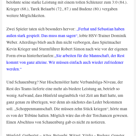
belohnte seine starke Leistung mit einem tollen Schlenzer zum 3:0 (84.).
Krieger (68.), Tarek Belaarbi (72., 87.) und Budenz (80.) vergaben
weitere Möglichkeiten.
Zwei Spieler taten sich besonders hervor:
„Ferhat und Sebastian haben
außen stark gespielt. Das muss man sagen“,
lobte HSV-Trainer Dominik
Weber. Allerdings blieb auch ihm nicht verborgen, dass Spielmacher
Kevin Krieger und Sturmführer Robert Simon nach wie vor der eigenen
Form etwas hinterherlaufen:
„Sie arbeiten für die Mannschaft, der Rest
kommt von ganz alleine. Wir müssen einfach auch wieder zufriedener
werden.“
Und Schauenburg? Nur Hischemöller hatte Verbandsliga-Niveau, der
Rest des Teams lieferte eine mehr als biedere Leistung an, betrieb so
wenig Aufwand, dass Hünfeld unglaublich viel Zeit am Ball hatte, um
ganz genau zu überlegen, wer denn als nächstes das Leder bekommen
soll. „Schoppenmannschaft. Die müssen zehn Stück kriegen“, hörte man
es von der Tribüne hallen. Möglich wäre das ob der Torchancen gewesen.
Einen Abschluss von Schauenburg gab es nicht zu notieren.
Hünfeld: Gutberlet – Alles, Belaarbi, Witzel, Yildiz – Budenz, Gensler