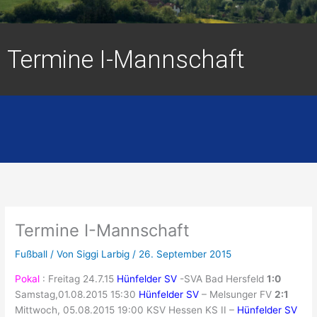
Termine I-Mannschaft
Termine I-Mannschaft
Fußball
/ Von
Siggi Larbig
/
26. September 2015
Pokal
: Freitag 24.7.15
Hünfelder SV
-SVA Bad Hersfeld
1:0
Samstag,01.08.2015 15:30
Hünfelder SV
– Melsunger FV
2:1
Mittwoch, 05.08.2015 19:00 KSV Hessen KS II –
Hünfelder SV