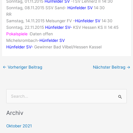
Sonntag, 01.11.2015
Hünfelder SV
-TSV Lehnerz II 14:30
Sonntag, 08.11.2015 SSV Sand-
Hünfelder SV
14:30
RR
Samstag, 14.11.2015 Melsunger FV –
Hünfelder SV
14:30
Sonntag, 22.11.2015
Hünfelder SV-
KSV Hessen KS II 14:45
Pokalspiele
:Daten offen
Michelsrombach-
Hünfelder SV
Hünfelder SV-
Gewinner Bad Vilbel/Hessen Kassel
←
Vorheriger Beitrag
Nächster Beitrag
→
S
u
Archiv
c
h
Oktober 2021
e