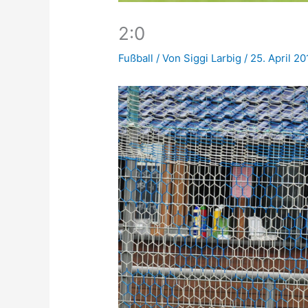
2:0
Fußball
/ Von
Siggi Larbig
/
25. April 20