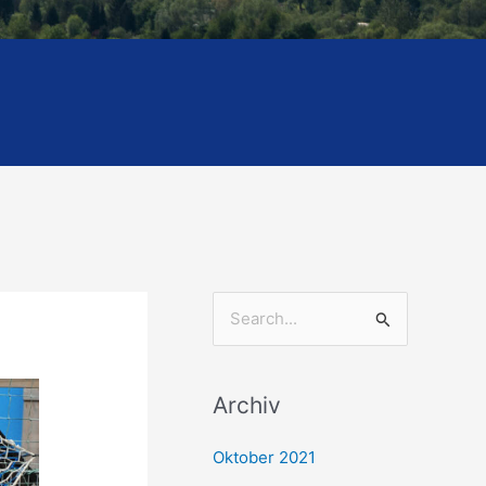
S
u
c
Archiv
h
e
Oktober 2021
n