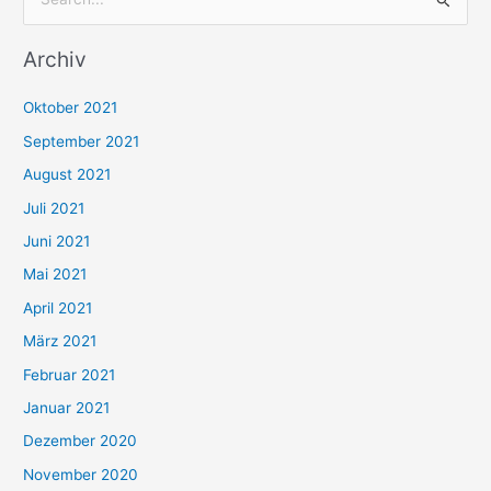
S
u
Archiv
c
h
Oktober 2021
e
September 2021
n
August 2021
n
Juli 2021
a
c
Juni 2021
h
Mai 2021
:
April 2021
März 2021
Februar 2021
Januar 2021
Dezember 2020
November 2020