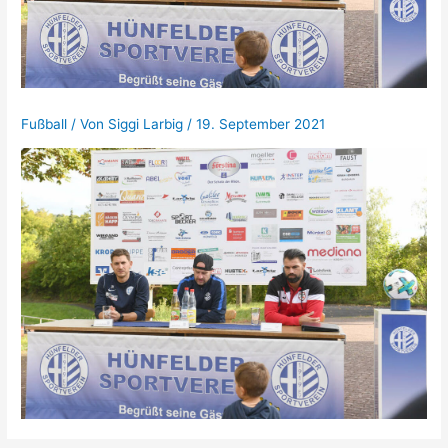
Fußball
/ Von
Siggi Larbig
/
19. September 2021