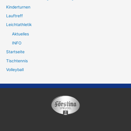
Kinderturnen
Lauftreff
Leichtathletik
Aktuelles
INFO
Startseite
Tischtennis
Volleyball