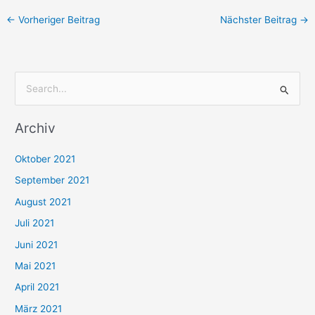
←
Vorheriger Beitrag
Nächster Beitrag
→
S
u
Archiv
c
h
Oktober 2021
e
September 2021
n
August 2021
n
Juli 2021
a
c
Juni 2021
h
Mai 2021
:
April 2021
März 2021