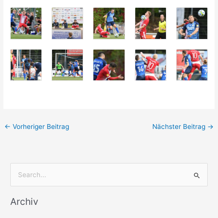
←
Vorheriger Beitrag
Nächster Beitrag
→
S
u
Archiv
c
h