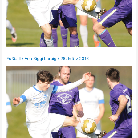
Fußball
/ Von
Siggi Larbig
/
26. März 2016