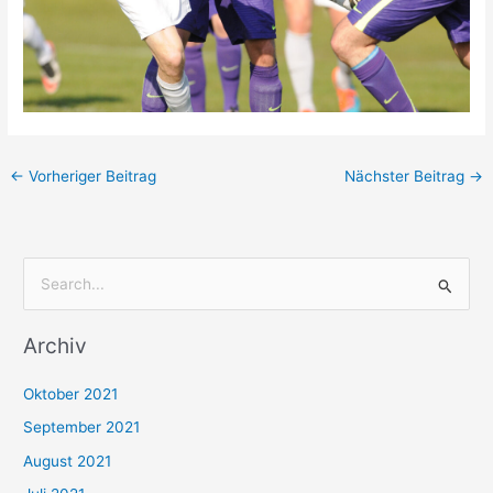
←
Vorheriger Beitrag
Nächster Beitrag
→
S
u
Archiv
c
h
Oktober 2021
e
September 2021
n
August 2021
n