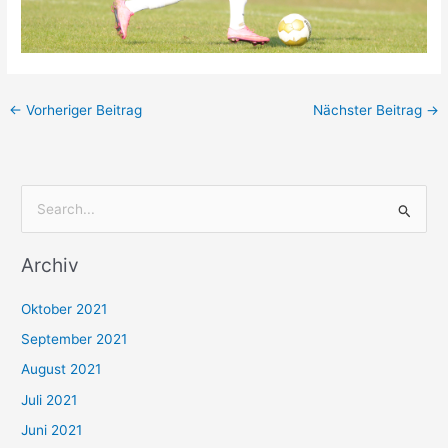
←
Vorheriger Beitrag
Nächster Beitrag
→
S
u
Archiv
c
h
Oktober 2021
e
September 2021
n
August 2021
n
Juli 2021
a
c
Juni 2021