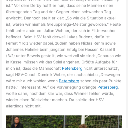
ist.“ Vor dem Derby hofft er nun, dass seine Mannen einen
überragenden Tag und der Gegner einen schwachen Tag
erwischt. Dennoch stellt er klar: „So wie die Situation aktuell
ist, wären wir niemals Greuppenliga-Meister geworden.“ Heute
fehlt unter anderem Julian Wehner, der sich in Flitterwochen
befindet. Beim HSV fehlt derweil Lukas Budenz, dafür ist
Ferhat Yildiz wieder dabei, zudem haben Niclas Rehm sowie
Johannes Helmke beim jüngsten Erfolg bei Hessen Kassel II
(3:2) unter Beweis gestellt, wie wertvoll sie sind: „Genauso wie
in Kassel müssen wir das Spiel angehen. Größte Aufgabe für
mich ist, dass die Mannschaft
Petersberg
nicht unterschätzt“,
sagt HSV-Coach Dominik Weber, der nachschiebt: „Deswegen
wäre mir auch wohler, wenn
Petersberg
schon ein paar Punkte
hätte.“ Interessant: Auf die Vorverlegung drängte
Petersberg
,
wollte dann, nachdem klar war, dass Wehner fehlen würde,
wieder einen Rückzieher machen. Da spielte der HSV
allerdings nicht mit.