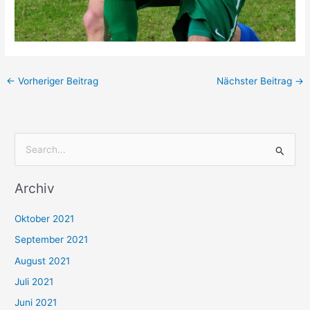
←
Vorheriger Beitrag
Nächster Beitrag
→
S
u
Archiv
c
h
Oktober 2021
e
September 2021
n
August 2021
n
Juli 2021
a
c
Juni 2021