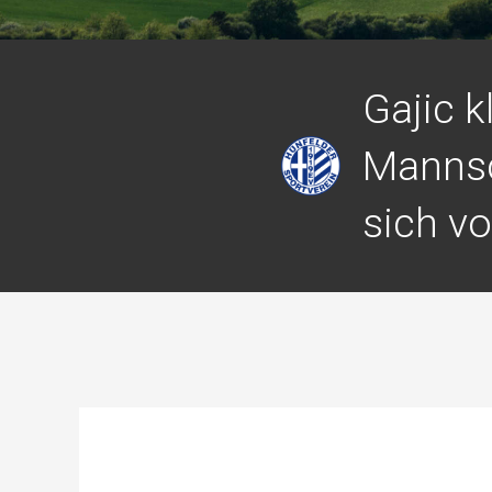
Gajic k
Mannsch
sich vo