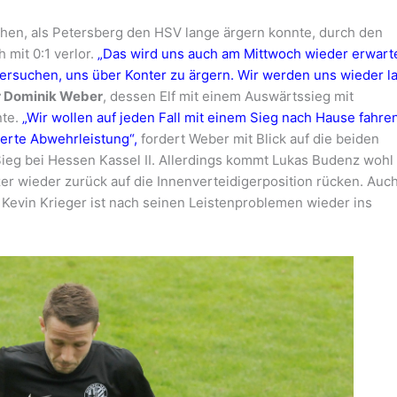
chen, als Petersberg den HSV lange ärgern konnte, durch den
 mit 0:1 verlor.
„Das wird uns auch am Mittwoch wieder erwart
ersuchen, uns über Konter zu ärgern. Wir werden uns wieder l
r Dominik Weber
, dessen Elf mit einem Auswärtssieg mit
nte.
„Wir wollen auf jeden Fall mit einem Sieg nach Hause fahren
ierte Abwehrleistung“,
fordert Weber mit Blick auf die beiden
ieg bei Hessen Kassel II. Allerdings kommt Lukas Budenz wohl
er wieder zurück auf die Innenverteidigerposition rücken. Auc
i, Kevin Krieger ist nach seinen Leistenproblemen wieder ins