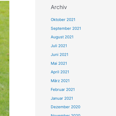
c
Archiv
h
e
Oktober 2021
n
September 2021
n
August 2021
a
Juli 2021
c
Juni 2021
h
Mai 2021
:
April 2021
März 2021
Februar 2021
Januar 2021
Dezember 2020
November 2020