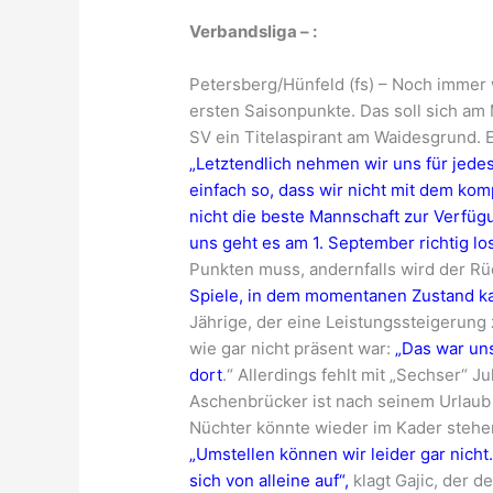
Verbandsliga – :
Petersberg/Hünfeld (fs) – Noch immer 
ersten Saisonpunkte. Das soll sich am 
SV ein Titelaspirant am Waidesgrund. 
„Letztendlich nehmen wir uns für jedes
einfach so, dass wir nicht mit dem ko
nicht die beste Mannschaft zur Verfüg
uns geht es am 1. September richtig los
Punkten muss, andernfalls wird der R
Spiele, in dem momentanen Zustand kann
Jährige, der eine Leistungssteigerung z
wie gar nicht präsent war:
„Das war uns
dort
.“ Allerdings fehlt mit „Sechser“ J
Aschenbrücker ist nach seinem Urlaub 
Nüchter könnte wieder im Kader stehen,
„Umstellen können wir leider gar nicht
sich von alleine auf“,
klagt Gajic, der d