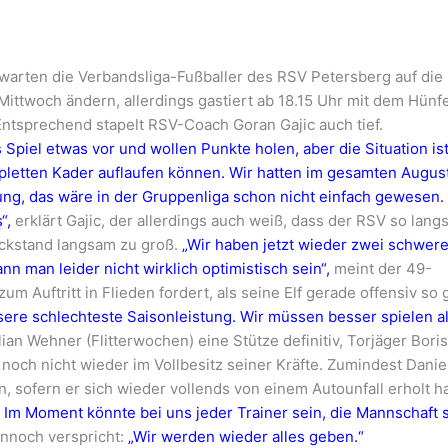
warten die Verbandsliga-Fußballer des RSV Petersberg auf die
Mittwoch ändern, allerdings gastiert ab 18.15 Uhr mit dem Hünf
Entsprechend stapelt RSV-Coach Goran Gajic auch tief.
 Spiel etwas vor und wollen Punkte holen, aber die Situation is
mpletten Kader auflaufen können. Wir hatten im gesamten Augus
ung, das wäre in der Gruppenliga schon nicht einfach gewesen.
“,
erklärt Gajic, der allerdings auch weiß, dass der RSV so lan
ückstand langsam zu groß.
„Wir haben jetzt wieder zwei schwer
 man leider nicht wirklich optimistisch sein“,
meint der 49-
um Auftritt in Flieden fordert, als seine Elf gerade offensiv so 
ere schlechteste Saisonleistung. Wir müssen besser spielen a
ulian Wehner (Flitterwochen) eine Stütze definitiv, Torjäger Bori
noch nicht wieder im Vollbesitz seiner Kräfte. Zumindest Danie
 sofern er sich wieder vollends von einem Autounfall erholt ha
. Im Moment könnte bei uns jeder Trainer sein, die Mannschaft s
ennoch verspricht:
„Wir werden wieder alles geben.“