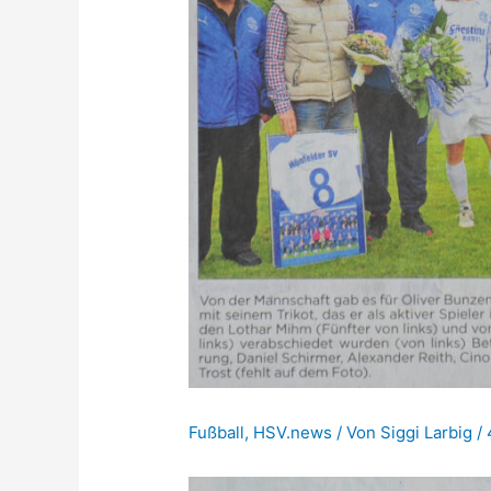
Fußball
,
HSV.news
/ Von
Siggi Larbig
/