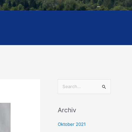
S
u
c
Archiv
h
e
Oktober 2021
n