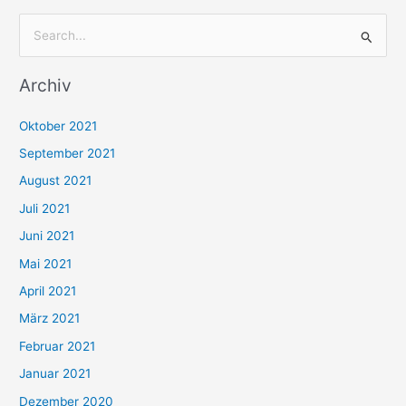
S
u
Archiv
c
h
Oktober 2021
e
September 2021
n
August 2021
n
Juli 2021
a
c
Juni 2021
h
Mai 2021
:
April 2021
März 2021
Februar 2021
Januar 2021
Dezember 2020