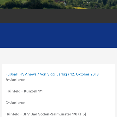
Fußball
,
HSV.news
/ Von
Siggi Larbig
/
12. Oktober 2013
A-Junioren
H
ünfeld – Künzell 1:1
C
-Junioren
Hünfeld – JFV Bad Soden-Salmünster 1:6 (1:5)