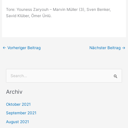
Tore: Youness Zaryouh – Marvin Müller (3), Sven Benker,
Savid Klüber, Ömer Ünlü.
←
Vorheriger Beitrag
Nächster Beitrag
→
S
u
Archiv
c
h
Oktober 2021
e
September 2021
n
August 2021
n