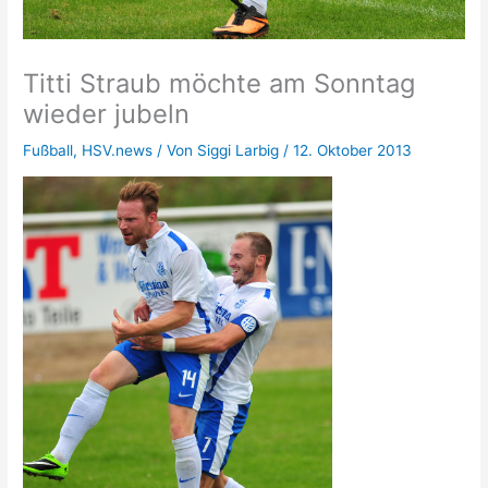
Titti Straub möchte am Sonntag
wieder jubeln
Fußball
,
HSV.news
/ Von
Siggi Larbig
/
12. Oktober 2013