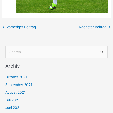
←
Vorheriger Beitrag
Nächster Beitrag
→
S
u
Archiv
c
h
Oktober 2021
e
September 2021
n
August 2021
n
Juli 2021
a
c
Juni 2021