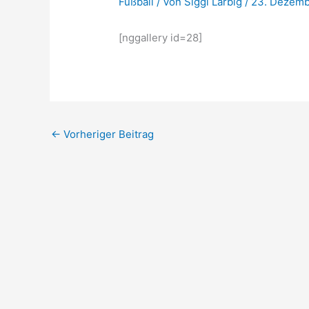
Fußball
/ Von
Siggi Larbig
/
23. Dezemb
[nggallery id=28]
←
Vorheriger Beitrag