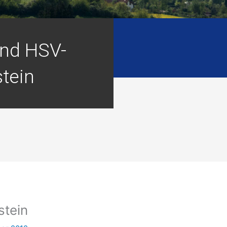
nd HSV-
stein
tein