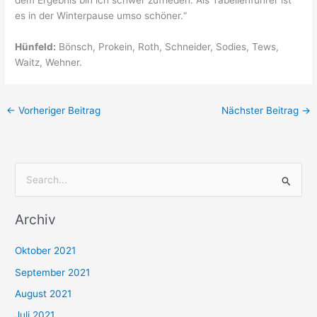
es in der Winterpause umso schöner.“
Hünfeld:
Bönsch, Prokein, Roth, Schneider, Sodies, Tews,
Waitz, Wehner.
←
Vorheriger Beitrag
Nächster Beitrag
→
S
u
Archiv
c
h
Oktober 2021
e
September 2021
n
August 2021
n
Juli 2021
a