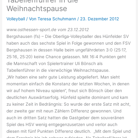
Weihnachtspause
Volleyball
/ Von
Teresa Schuhmann
/
23. Dezember 2012
www.osthessen-sport.de vom 23.12.2012
Bergshausen (fs) – Die Oberliga-Volleyballer des Hünfelder SV
haben auch das sechste Spiel in Folge gewonnen und den FSV
Bergshausen in dessen Halle beim ungefährdeten 3:0 (25:17,
25:16, 25:20) keine Chance gelassen. Mit 16:4 Punkten geht
die Mannschaft von Spielertrainer Uli Bönsch als
Tabellenführer in die vierwöchige Weihnachtspause.
„Wir haben eine sehr gute Leistung abgeliefert. Man sieht
momentan einfach die Konstanz der letzten Wochen, in denen
wir auf hohem Niveau spielen“, freut sich Bönsch über den
deutlichen Auswärtserfolg. Hünfeld spielte dominant und kam
zu keiner Zeit in Bedrängnis: So wurde der erste Satz mit acht,
der zweite gar mit neun Zählern Differenz gewonnen. Und
auch im dritten Satz hatten die Gastgeber dem souveränen
Spiel des HSV wenig entgegenzusetzen und verlor auch
diesen mit fünf Punkten Differenz deutlich. „Mit dem Spiel und
dem Ergebnis bin ich schwer zufrieden. Als Tabellenführer ist