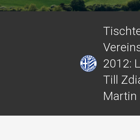
Tischt
Verein
2012: L
Till Zd
Martin