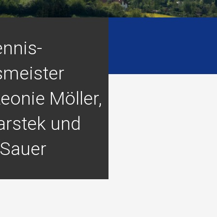
ennis-
smeister
eonie Möller,
iarstek und
 Sauer