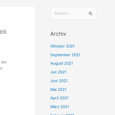
S
u
c
tek
Archiv
h
e
Oktober 2021
n
September 2021
n
 der
August 2021
a
ei
Juli 2021
c
Juni 2021
h
Mai 2021
:
April 2021
März 2021