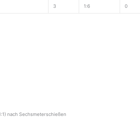
3
1:6
0
1
1:1) nach Sechsmeterschießen