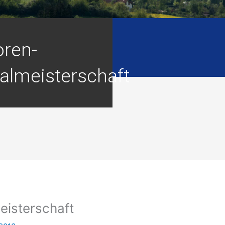
oren-
almeisterschaft
eisterschaft