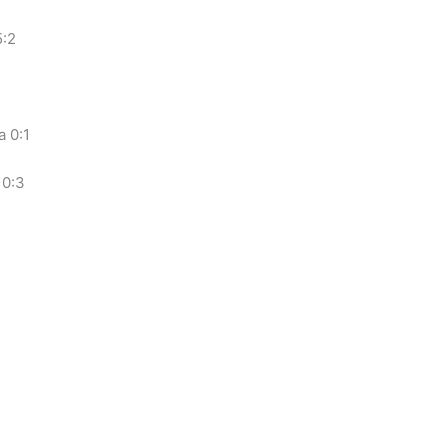
5:2
 0:1
 0:3