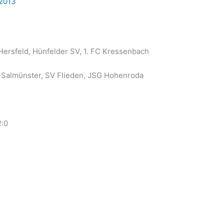
 2013
Hersfeld, Hünfelder SV, 1. FC Kressenbach
n-Salmünster, SV Flieden, JSG Hohenroda
2:0
0