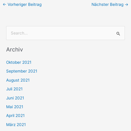
←
Vorheriger Beitrag
Nächster Beitrag
→
S
u
Archiv
c
h
Oktober 2021
e
September 2021
n
August 2021
n
Juli 2021
a
c
Juni 2021
h
Mai 2021
:
April 2021
März 2021